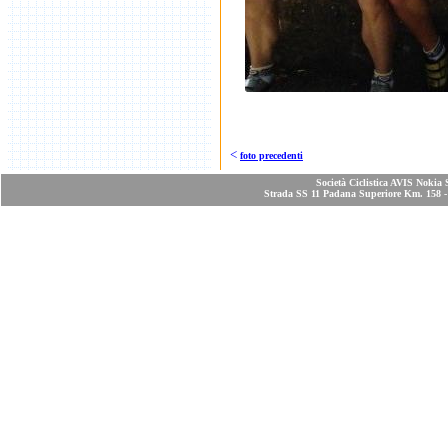
<
foto precedenti
Società Ciclistica AVIS Nokia 
Strada SS 11 Padana Superiore Km. 158 - 