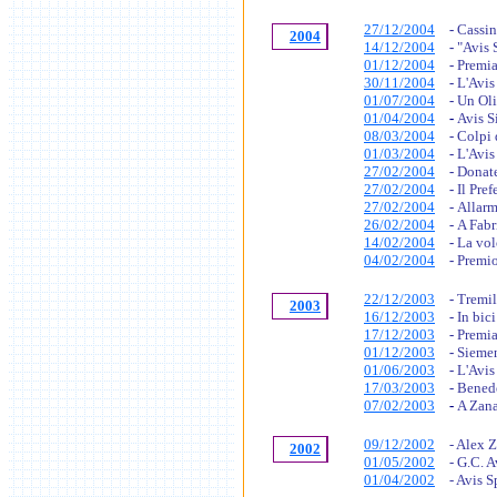
27/12/2004
-
Cassin
2004
14/12/2004
-
"Avis 
01/12/2004
-
Premia
30/11/2004
-
L'Avis
01/07/2004
-
Un Ol
01/04/2004
-
Avis S
08/03/2004
-
Colpi 
01/03/2004
-
L'Avis
27/02/2004
-
Donate
27/02/2004
-
Il Pre
27/02/2004
-
Allarm
26/02/2004
-
A Fabr
14/02/2004
-
La volo
04/02/2004
-
Premio
22/12/2003
-
Tremil
2003
16/12/2003
-
In bic
17/12/2003
-
Premia
01/12/2003
-
Siemen
01/06/2003
-
L'Avis 
17/03/2003
-
Benede
07/02/2003
-
A Zana
09/12/2002
- Alex 
2002
01/05/2002
- G.C. 
01/04/2002
- Avis S