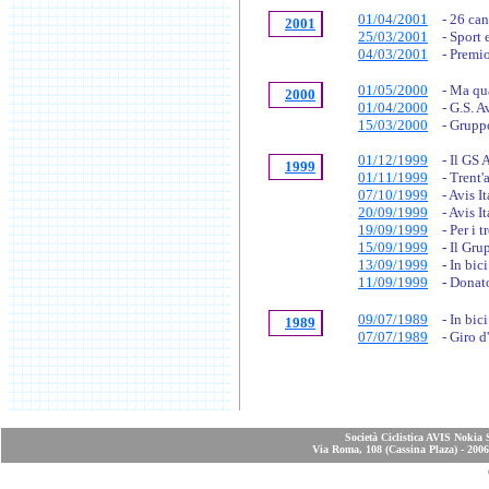
01/04/2001
- 26 can
2001
25/03/2001
- Sport
04/03/2001
- Premi
01/05/2000
- Ma qua
2000
01/04/2000
- G.S. 
15/03/2000
- Grupp
01/12/1999
- Il GS 
1999
01/11/1999
- Trent'
07/10/1999
- Avis I
20/09/1999
- Avis I
19/09/1999
- Per i 
15/09/1999
-
Il Gru
13/09/1999
-
In bic
11/09/1999
-
Donator
09/07/1989
- In bic
1989
07/07/1989
- Giro d
Società Ciclistica AVIS Nokia 
Via Roma, 108 (Cassina Plaza) - 2006