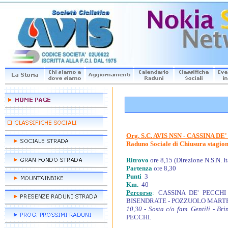
Org. S.C. AVIS NSN - CASSINA DE
Raduno Sociale di Chiusura stagion
Ritrovo
ore 8,15 (Direzione N.S.N
Partenza
ore 8,30
Punti
3
Km.
40
Percorso
:
CASSINA DE' PECCHI
BISENDRATE - POZZUOLO MART
10,30 - Sosta c/o fam. Gentili - Bri
PECCHI.