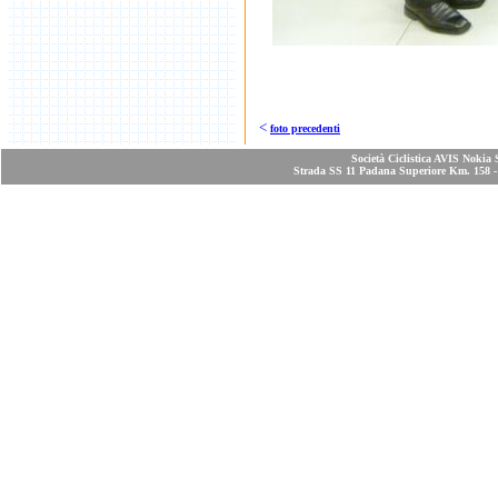
<
foto precedenti
Società Ciclistica AVIS Nokia 
Strada SS 11 Padana Superiore Km. 158 - 