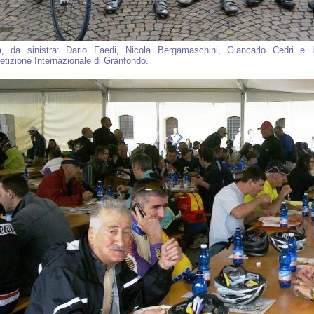
, da sinistra: Dario Faedi, Nicola Bergamaschini, Giancarlo Cedri e Lu
tizione Internazionale di Granfondo.